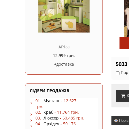
Africa
12.999 грн.
5033
+
доставка
Пор
ЛІДЕРИ ПРОДАЖІВ
К
01.
Мустанг
- 12.627
грн.
02.
Краб
- 11.764 грн.
03.
Люксор
- 50.485 грн.
Порів
04.
Орхідея
- 50.176