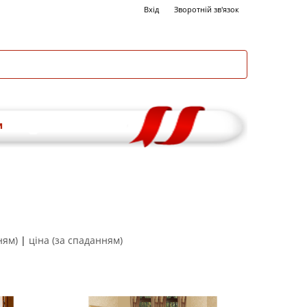
Вхід
Зворотній зв'язок
и
ням)
|
ціна (за спаданням)