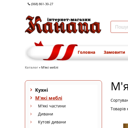
(068) 861-30-27
Головна
Замовити
Каталог
» М'які меблі
М'я
Кухні
М'які меблі
Сортува
М'які частини
Товарів 
Дивани
Кутові дивани