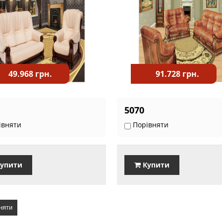
49.968 грн.
91.728 грн.
5070
івняти
Порівняти
упити
Купити
няти