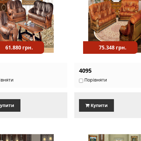
61.880 грн.
75.348 грн.
4095
івняти
Порівняти
упити
Купити