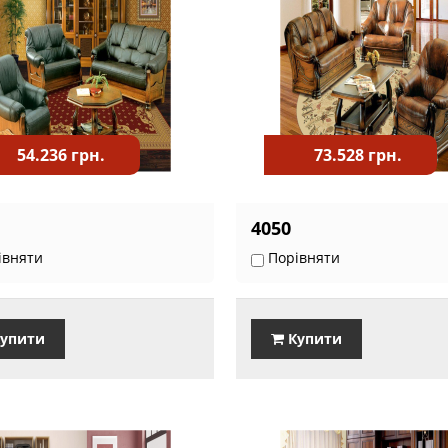
54.236 грн.
73.528 грн.
4050
івняти
Порівняти
упити
Купити