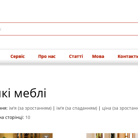
Сервіс
Про нас
Статті
Мова
Контакт
кі меблі
ння:
ім'я (за зростанням)
|
ім'я (за спаданням)
|
ціна (за зростан
на сторінці:
10