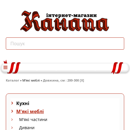
Каталог
» М'які меблі »
Довжина, см : 200-300 [X]
Кухні
М'які меблі
М'які частини
Дивани