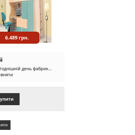
6.489 грн.
і
годнішній день фабрик...
івняти
упити
няти