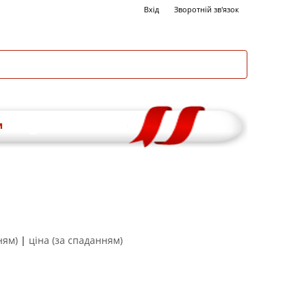
Вхід
Зворотній зв'язок
и
ням)
|
ціна (за спаданням)