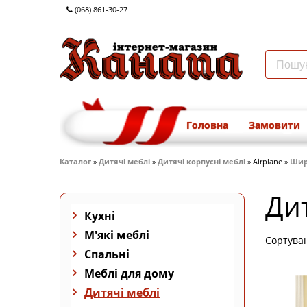
(068) 861-30-27
Головна
Замовити
Каталог
»
Дитячі меблі
»
Дитячі корпусні меблі
» Airplane »
Шири
Дит
Кухні
М'які меблі
Сортува
Спальні
Меблі для дому
Дитячі меблі