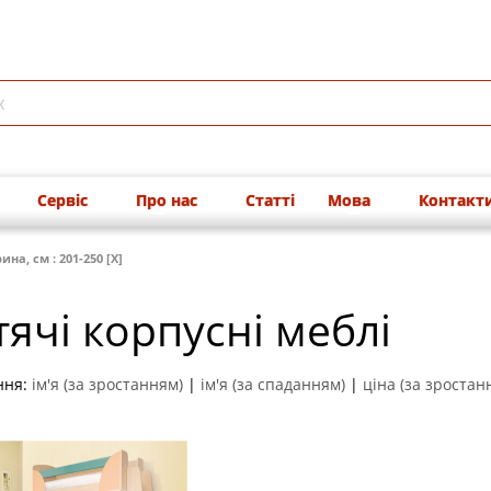
Сервіс
Про нас
Статті
Мова
Контакт
на, см : 201-250 [X]
ячі корпусні меблі
ння:
ім'я (за зростанням)
|
ім'я (за спаданням)
|
ціна (за зростан