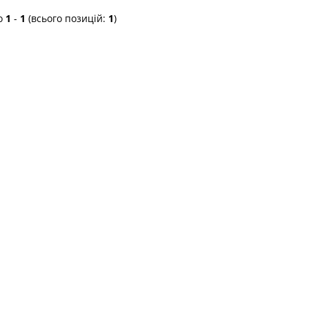
о
1
-
1
(всього позицій:
1
)