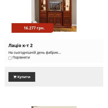
16.277 грн.
Лаціо к-т 2
На сьогоднішній день фабрик...
Порівняти
Купити