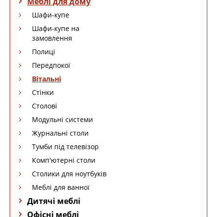
Меблі для дому
Шафи-купе
Шафи-купе на
замовлення
Полиці
Передпокої
Вітальні
Стінки
Столові
Модульні системи
Журнальні столи
Тумби під телевізор
Комп'ютерні столи
Столики для ноутбуків
Меблі для ванної
Дитячі меблі
Офісні меблі