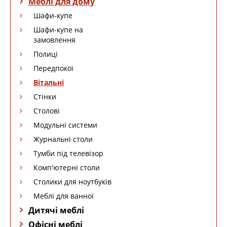
Меблі для дому
Шафи-купе
Шафи-купе на
замовлення
Полиці
Передпокої
Вітальні
Стінки
Столові
Модульні системи
Журнальні столи
Тумби під телевізор
Комп'ютерні столи
Столики для ноутбуків
Меблі для ванної
Дитячі меблі
Офісні меблі